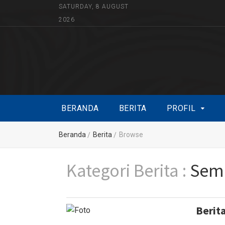
SATURDAY, 8 AUGUST
2026
BERANDA
BERITA
PROFIL
Beranda
Berita
Browse
Kategori Berita :
Semu
Berit