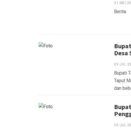
31 MEI 2
Berita
Bupat
Desa 
05 JUL 2
Bupati 
Taput Ma
dan beb
Bupat
Pengg
05 JUL 2