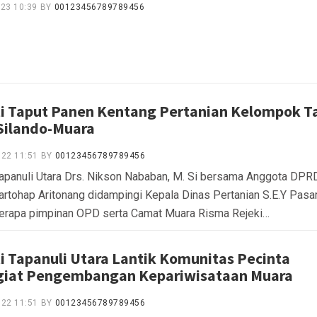
023 10:39
BY
00123456789789456
i Taput Panen Kentang Pertanian Kelompok T
Silando-Muara
022 11:51
BY
00123456789789456
Tapanuli Utara Drs. Nikson Nababan, M. Si bersama Anggota DPR
rtohap Aritonang didampingi Kepala Dinas Pertanian S.E.Y Pasa
erapa pimpinan OPD serta Camat Muara Risma Rejeki…
i Tapanuli Utara Lantik Komunitas Pecinta
iat Pengembangan Kepariwisataan Muara
022 11:51
BY
00123456789789456