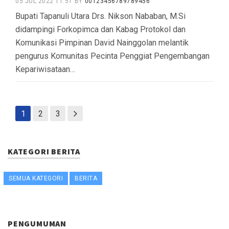
05 JUL 2022 11:51
BY
00123456789789456
Bupati Tapanuli Utara Drs. Nikson Nababan, M.Si
didampingi Forkopimca dan Kabag Protokol dan
Komunikasi Pimpinan David Nainggolan melantik
pengurus Komunitas Pecinta Penggiat Pengembangan
Kepariwisataan…
1
2
3
KATEGORI BERITA
SEMUA KATEGORI
BERITA
PENGUMUMAN